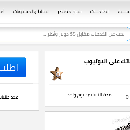
يســـية
الخدمــــات
شـرح مختصر
النقاط والمستويات
أعـ
اتك على اليوتيوب
اطلب ا
مدة التسليم :
يوم واحد
0
عدد طلبات