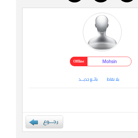
Mohsin
Offline
بلا نقاط
بائــع جديـــد