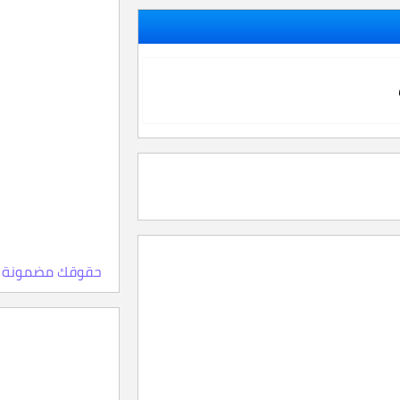
حقوقك مضمونة 100% ، اعلمها الآن، وماهي النقاط والمستويات للبائ