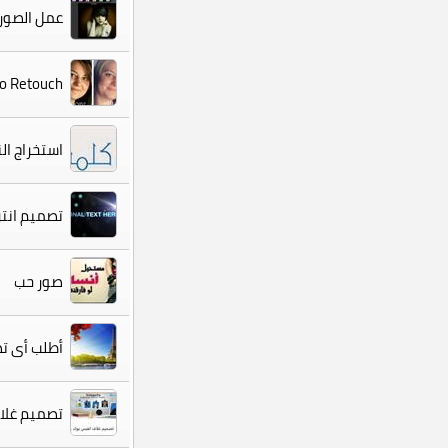
عمل الصور
Photo Retouch | سأقوم بالتعديل على الصور مث
استخراج ا
تصميم انتر
صور حب
أطلب أى تص
تصميم غلاف