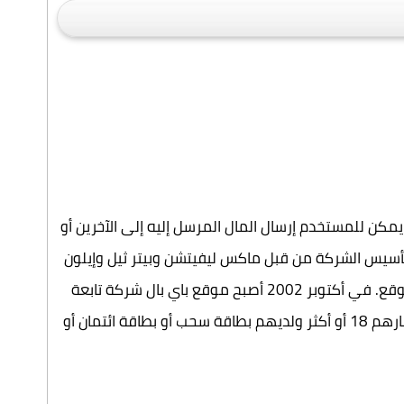
 كما يمكن للمستخدم إرسال المال المرسل إليه إلى الآخرين أو
م تأسيس الشركة من قبل ماكس ليفيتشن وبيتر ثيل وإيلون
ماسك ولوك نوزيك. ينفذ موقع باي بال عمليات الدفع لمواقع البيع، ومزادات الإنترنت، وغير ذلك، حيث هنالك أجراً إضافياً للموقع. في أكتوبر 2002 أصبح موقع باي بال شركة تابعة
بالكامل لإي باي (eBay). يقع مقر الشركة في كاليفورنيا، الولايات المتحدة الأمريكية. ملاك حسابات باي بال يجب أن تكون أعمارهم 18 أو أكثر ولديهم بطاقة سحب أو بطاقة ائتمان أو