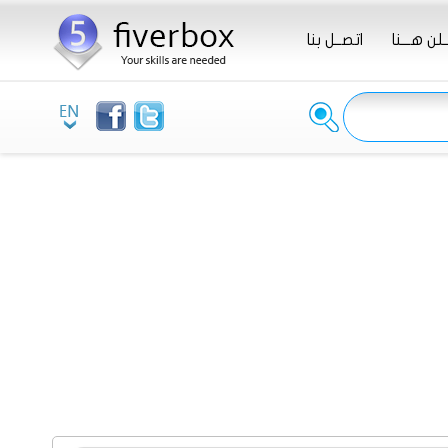
ـلن هـــنا
اتصــل بنا