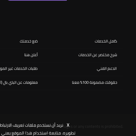
كامل الخدمات
ضع خدمتك
شرح مختصر عن الخدمات
أعلن هنا
الدعم الفني
طلبات الخدمات غير المو
حقوقك مضمونة 100% معنا
معلومات عن الباي بال (PayPal)
X
نريد أن نستخدم ملفات تعريف الارتباط
com. All rights reserved. Copying of images or any contents is prohibited.
تطويره. متابعة استخدام هذا الموقع يعني ا