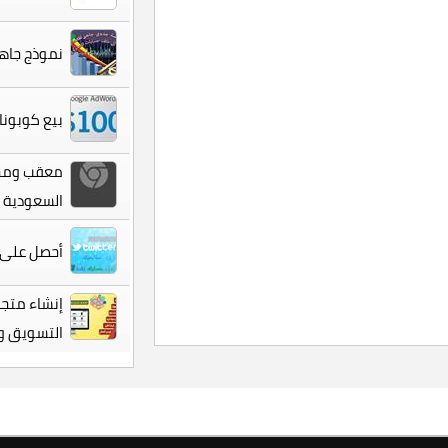
نموذج جاه
بيع كوبونات 
معقب ومحص
السعودية 
أحصل على أكثرمن 5000 تغريدة و 0
إنشاء متجر
التسويق وال