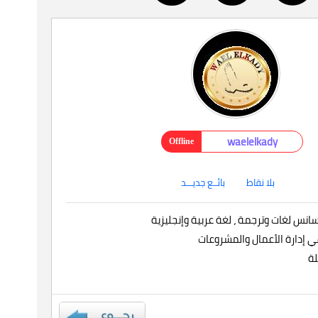
waelelkady
Offline
بلا نقاط
بائــع جديـــد
نس لغات وترجمة ، لغة عربية وإنجليزية
ي إدارة الأعمال والمشروعات
لة