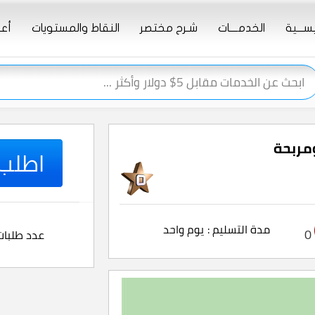
يســـية
الخدمــــات
شـرح مختصر
النقاط والمستويات
أعـ
اطلب ا
مدة التسليم :
يوم واحد
0
عدد طلبات