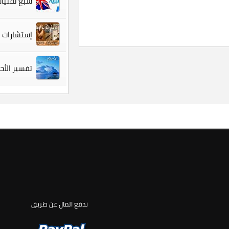
سبع تقنيات
إستشارات ق
تفسير الأح
ندفع المال عن طريق