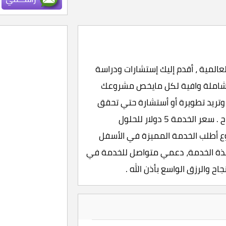
المية ، أقدم إليك إستشارات ودراسة
ة شاملة وافية لكل مايخص مشروعك
ع وتريد تطويرة أو أستشارة حتي تحقق
النجاح والربح ، سأعطيك حلول تحقق لك ماتريد من النجاح . سعر الخدمة 5 دولار للحلول
وع أطلب الخدمة المميزة في الأسفل
المميزات علي هذة الخدمة، دعمي متواصل للخدمة في
اح والرزق الواسع بأذن الله .