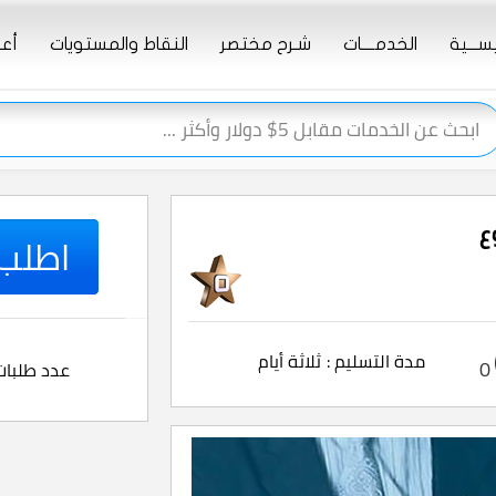
يســـية
الخدمــــات
شـرح مختصر
النقاط والمستويات
أعـ
ع
اطلب ا
مدة التسليم :
ثلاثة أيام
0
عدد طلبات