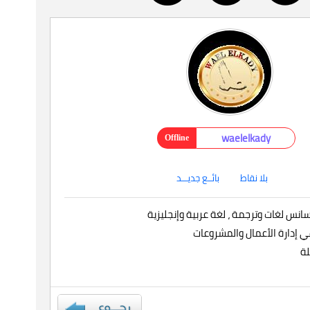
waelelkady
Offline
بلا نقاط
بائــع جديـــد
نس لغات وترجمة ، لغة عربية وإنجليزية
ي إدارة الأعمال والمشروعات
لة