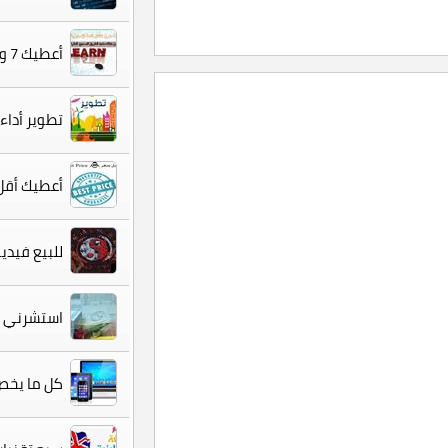
أعطيك 7 وسائل لإتقان اللغة الانجليزية بسهولة .
تطوير أداء
أعطيك أقل 
للبيع فيدي
استشرني ا
كل ما يخص 