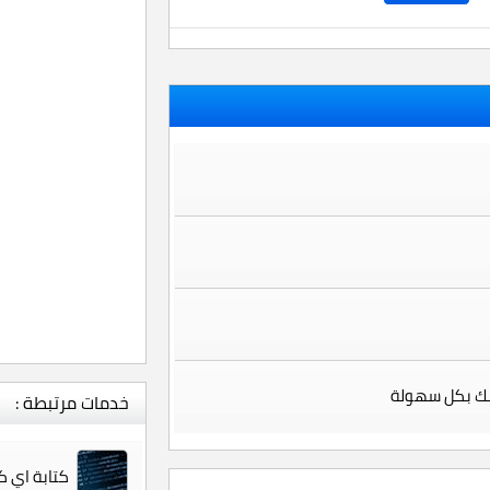
سك بكل سهولة
خدمات مرتبطة :
كتابة اي ك