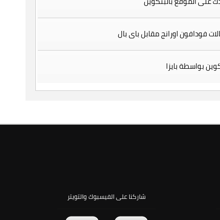
 على الموقع بالبتكوين
لات فودافون اورانج مقابل باى بال
وين بواسطة بايزا
شاركنا على الفيسبوك والتويتر