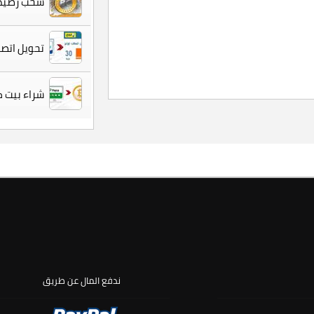
سحب رصيدك
تحويل اتصا
شراء بيت ك
ندفع المال عن طريق