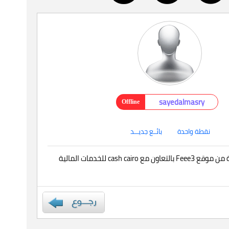
sayedalmasry
Offline
نقطة واحدة
بائــع جديـــد
خدمات مالية موثوقة من موقع Feee3 بالتعاون مع cash cairo للخدمات المالية