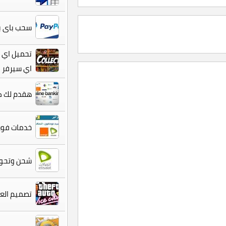
سحب باى بال بفود
تحميل اي ف
اي سيرفر
هقدم لك كل
خدمات فورى 30 جنية لكل 
شحن وتحوي
تصميم العبة الشهيره جاتا