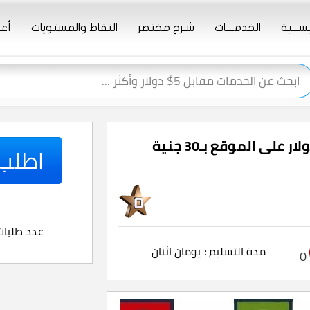
يســـية
الخدمــــات
شـرح مختصر
النقاط والمستويات
أعـ
تحويل رصيد لجميع شبكات المحمول كل 5 دولار على الموقع بـ30 جنية
اطلب ا
عدد طلبات
مدة التسليم :
يومان اثنان
0