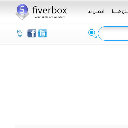
ـلن هـــنا
اتصــل بنا