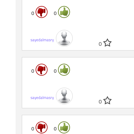
0
0
sayedalmasry
0
0
0
sayedalmasry
0
0
0