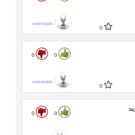
naderbob04
0
0
0
naderbob04
0
0
0