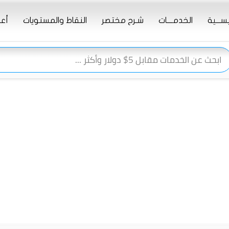
يســـية
الخدمــــات
شـرح مختصر
النقاط والمستويات
أعـ