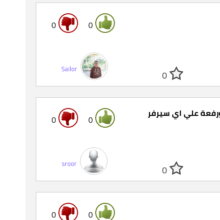
0
0
Sailor
0
ورفعة علي اي سيرفر
0
0
sroor
0
0
0