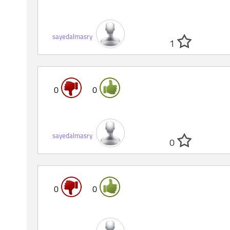
sayedalmasry
1
0
0
sayedalmasry
0
0
0