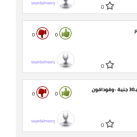
sayedalmasry
0
0
0
sayedalmasry
0
تحويل رصيد لجميع شبكات المحمول كل 5 دولار على الموقع بـ30 جنية -وفودافون
0
0
sayedalmasry
0