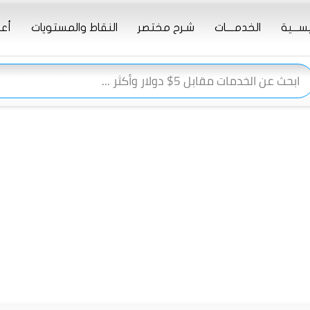
يســـية
الخدمــــات
شـرح مختصر
النقاط والمستويات
أعـ