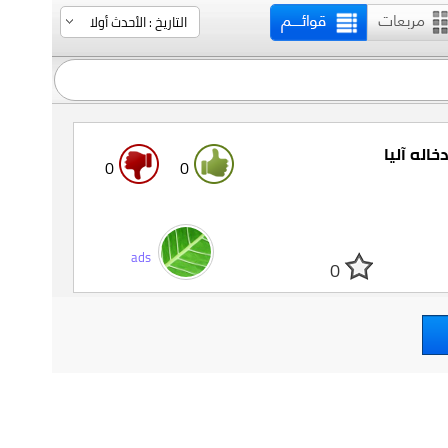
0
0
ads
0