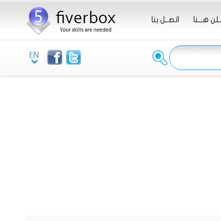
ـلن هـــنا
اتصــل بنا