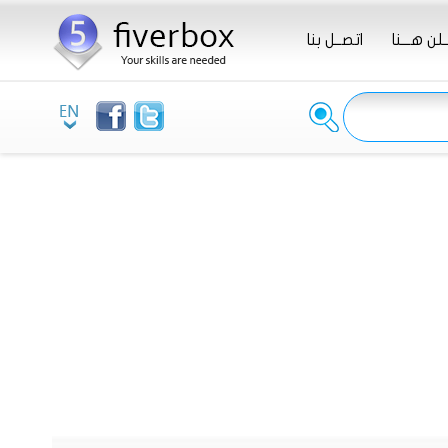
ـلن هـــنا
اتصــل بنا