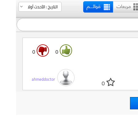
0
0
ahmeddoctor
0