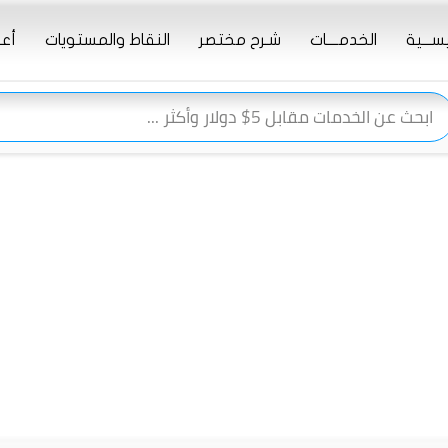
يســـية
الخدمــــات
شـرح مختصر
النقاط والمستويات
أعـ