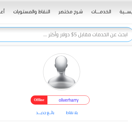
يســـية
الخدمــــات
شـرح مختصر
النقاط والمستويات
أعـ
oliverharry
Offline
بلا نقاط
بائــع جديـــد