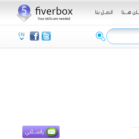
ـلن هـــنا
اتصــل بنا